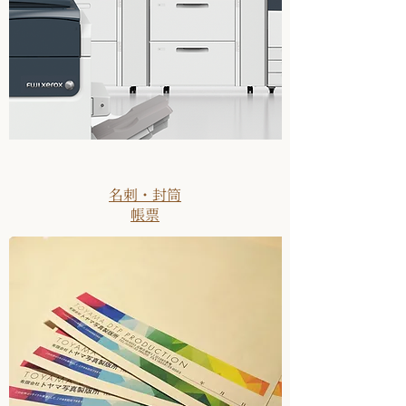
名刺・封筒
帳票